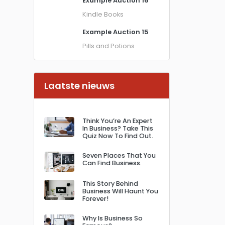
Example Auction 16
Kindle Books
Example Auction 15
Pills and Potions
Laatste nieuws
Think You’re An Expert
In Business? Take This
Quiz Now To Find Out.
Seven Places That You
Can Find Business.
This Story Behind
Business Will Haunt You
Forever!
Why Is Business So