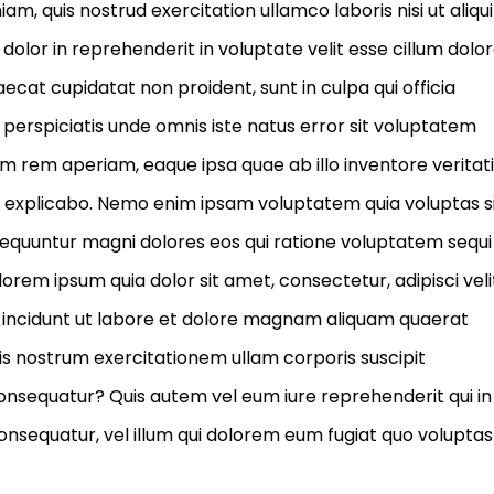
m, quis nostrud exercitation ullamco laboris nisi ut aliqu
olor in reprehenderit in voluptate velit esse cillum dolo
aecat cupidatat non proident, sunt in culpa qui officia
 perspiciatis unde omnis iste natus error sit voluptatem
rem aperiam, eaque ipsa quae ab illo inventore veritati
nt explicabo. Nemo enim ipsam voluptatem quia voluptas s
nsequuntur magni dolores eos qui ratione voluptatem sequi
orem ipsum quia dolor sit amet, consectetur, adipisci veli
incidunt ut labore et dolore magnam aliquam quaerat
s nostrum exercitationem ullam corporis suscipit
consequatur? Quis autem vel eum iure reprehenderit qui in
consequatur, vel illum qui dolorem eum fugiat quo voluptas