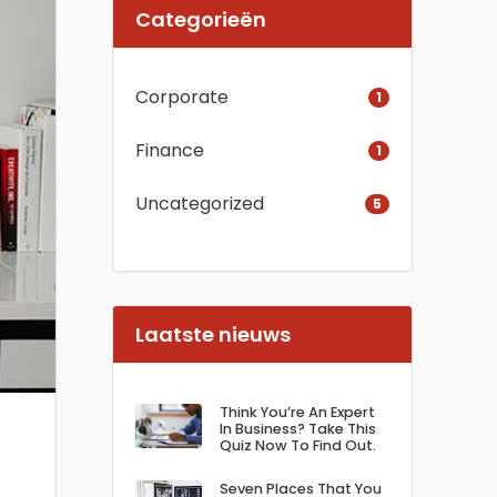
Categorieën
Corporate
1
Finance
1
Uncategorized
5
Laatste nieuws
Think You’re An Expert
In Business? Take This
Quiz Now To Find Out.
Seven Places That You