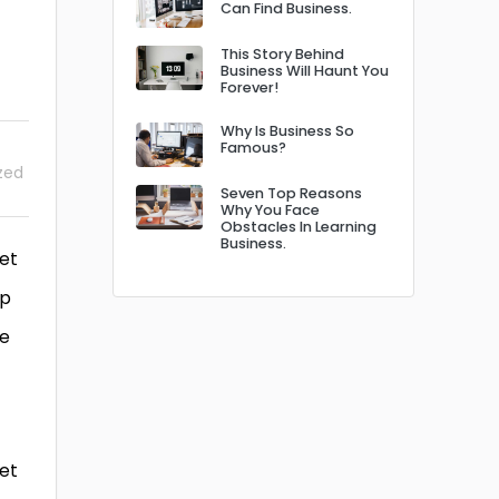
Can Find Business.
This Story Behind
Business Will Haunt You
Forever!
Why Is Business So
Famous?
zed
Seven Top Reasons
Why You Face
Obstacles In Learning
Business.
 et
ip
re
 et