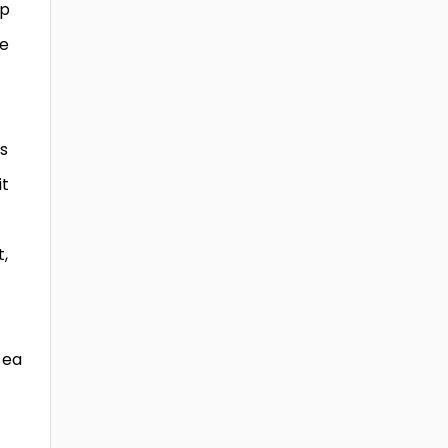
ip
re
s
it
t,
 ea