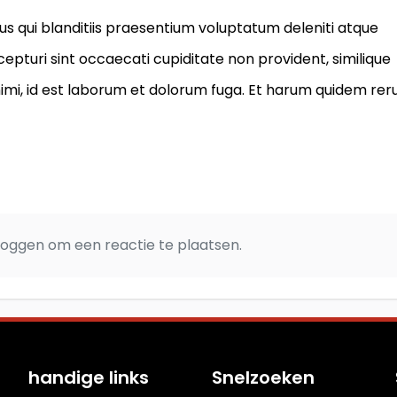
s qui blanditiis praesentium voluptatum deleniti atque
epturi sint occaecati cupiditate non provident, similique
 animi, id est laborum et dolorum fuga. Et harum quidem re
loggen om een ​​reactie te plaatsen.
handige links
Snelzoeken