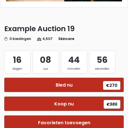
Example Auction 19
0 biedingen
4,507
Skincare
16
08
44
55
dagen
uur
minuten
seconden
Bied nu
€270
Koop nu
€986
Favorieten toevoegen