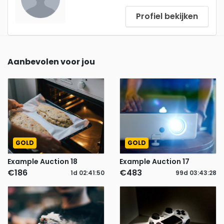
Profiel bekijken
Aanbevolen voor jou
GOLD
GOLD
Example Auction 18
Example Auction 17
€186
€483
1d
02
:
41
:
49
99d
03
:
43
:
27