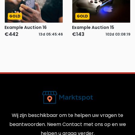
GOLD
GOLD
Example Auction 16
Example Auction 15
€442
€143
13d
05
:
45
:
45
102d
03
:
08
:
18
Wij zijn beschikbaar om te helpen uw vragen te
beantwoorden. Neem Contact met ons op en we
helpen u graag verder.