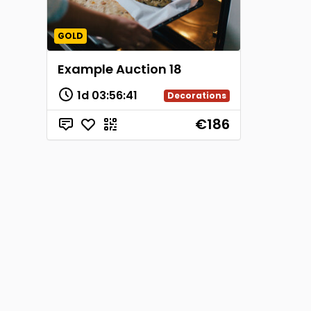
GOLD
Example Auction 18
1d
03
:
56
:
41
Decorations
€186