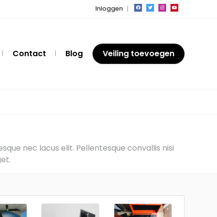
Inloggen
Contact
Blog
Veiling toevoegen
que nec lacus elit. Pellentesque convallis nisi
et.