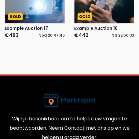
GOLD
GOLD
Example Auction 17
Example Auction 16
€483
€442
95d
20
:
47
:
44
9d
22
:
50
:
02
Wij zijn beschikbaar om te helpen uw vragen te
beantwoorden. Neem Contact met ons op en we
helpen u graag verder.