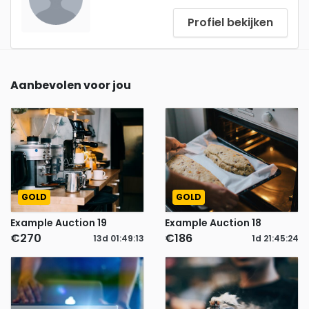
Profiel bekijken
Aanbevolen voor jou
GOLD
GOLD
Example Auction 19
Example Auction 18
€270
€186
13d
01
:
49
:
12
1d
21
:
45
:
23