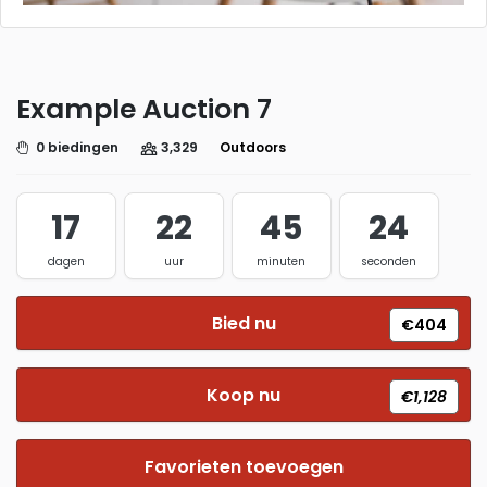
Example Auction 7
0 biedingen
3,329
Outdoors
17
22
45
23
dagen
uur
minuten
seconden
Bied nu
€404
Koop nu
€1,128
Favorieten toevoegen