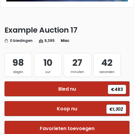
Example Auction 17
0 biedingen
9,385
Misc
98
10
27
41
dagen
uur
minuten
seconden
Bied nu
€483
Koop nu
€1,302
Favorieten toevoegen