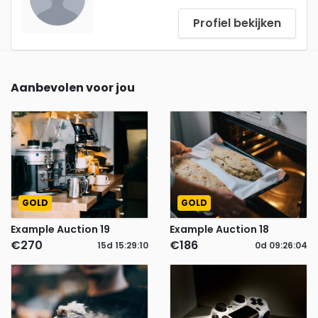
Profiel bekijken
Aanbevolen voor jou
GOLD
GOLD
Example Auction 19
Example Auction 18
€270
€186
15d
15
:
29
:
09
0d
09
:
26
:
03