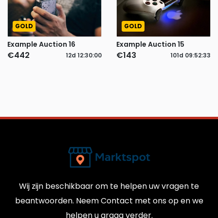
GOLD
GOLD
Example Auction 16
Example Auction 15
€442
€143
12d
12
:
29
:
59
101d
09
:
52
:
32
Wij zijn beschikbaar om te helpen uw vragen te
beantwoorden. Neem Contact met ons op en we
helpen u graag verder.