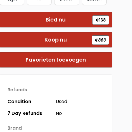
dagen
uur
minuten
seconden
Bied nu
€168
Koop nu
€883
Favorieten toevoegen
Refunds
Condition
Used
7 Day Refunds
No
Brand