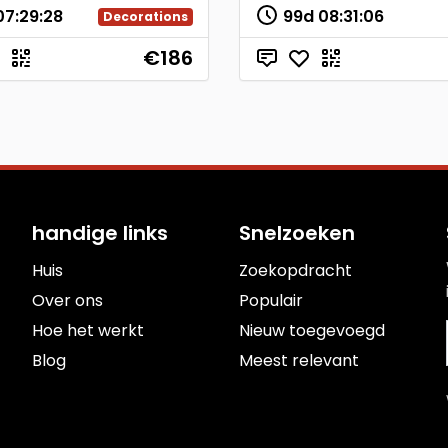
07
:
29
:
27
99d
08
:
31
:
05
Decorations
€186
handige links
Snelzoeken
Huis
Zoekopdracht
Over ons
Populair
Hoe het werkt
Nieuw toegevoegd
Blog
Meest relevant