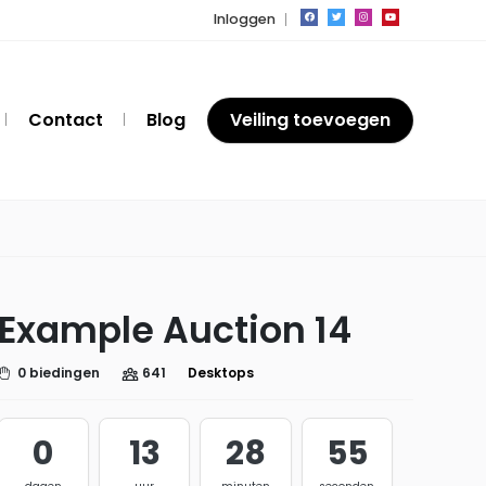
Inloggen
Contact
Blog
Veiling toevoegen
Example Auction 14
0 biedingen
641
Desktops
0
13
28
54