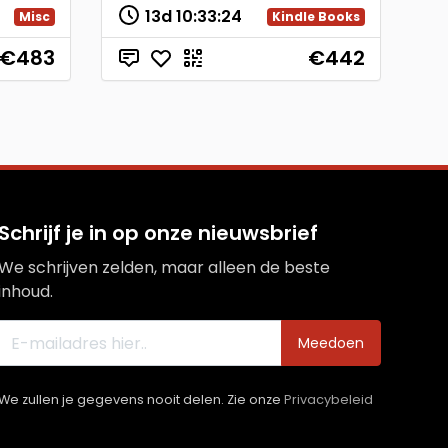
13d
10
:
33
:
23
Misc
Kindle Books
€483
€442
Schrijf je in op onze nieuwsbrief
We schrijven zelden, maar alleen de beste
inhoud.
Meedoen
We zullen je gegevens nooit delen. Zie onze
Privacybeleid