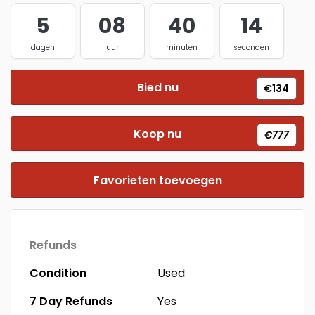
5
08
40
13
dagen
uur
minuten
seconden
Bied nu
€134
Koop nu
€777
Favorieten toevoegen
Refunds
Condition
Used
7 Day Refunds
Yes