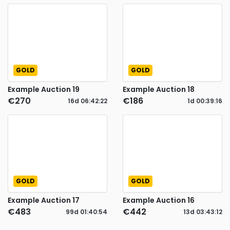
GOLD
GOLD
Example Auction 19
Example Auction 18
€270
€186
16d
06
:
42
:
21
1d
00
:
39
:
15
GOLD
GOLD
Example Auction 17
Example Auction 16
€483
€442
99d
01
:
40
:
53
13d
03
:
43
:
11