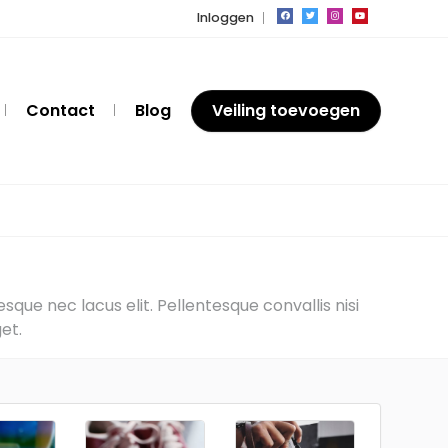
Inloggen
Contact
Blog
Veiling toevoegen
que nec lacus elit. Pellentesque convallis nisi
et.