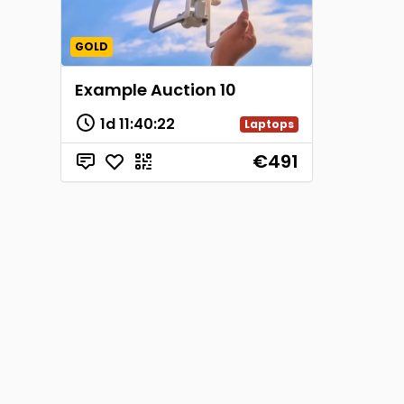
GOLD
Example Auction 10
1d
11
:
40
:
22
Laptops
€491