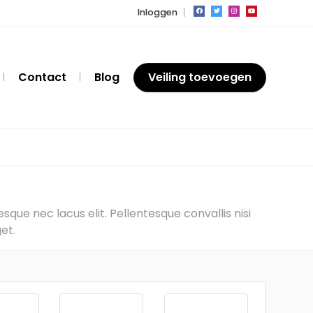
Inloggen
Contact
Blog
Veiling toevoegen
que nec lacus elit. Pellentesque convallis nisi
et.