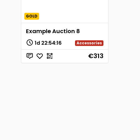
GOLD
Example Auction 8
1d
22
:
54
:
15
Accessories
€313