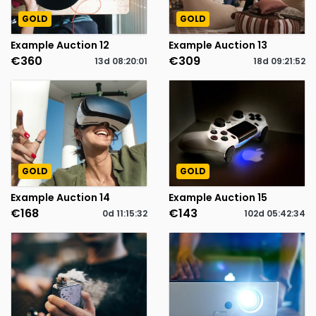
GOLD
GOLD
Example Auction 12
Example Auction 13
€360
€309
13d
08
:
20
:
01
18d
09
:
21
:
52
GOLD
GOLD
Example Auction 14
Example Auction 15
€168
€143
0d
11
:
15
:
32
102d
05
:
42
:
34