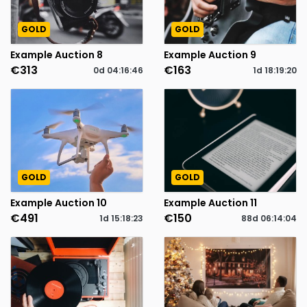
GOLD
GOLD
Example Auction 8
Example Auction 9
€313
€163
0d
04
:
16
:
46
1d
18
:
19
:
20
GOLD
GOLD
Example Auction 10
Example Auction 11
€491
€150
1d
15
:
18
:
23
88d
06
:
14
:
04