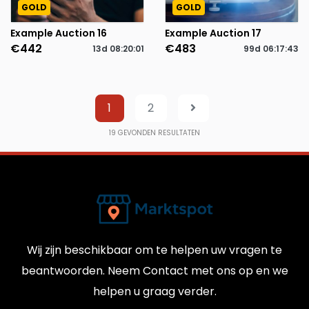
GOLD
GOLD
Example Auction 16
Example Auction 17
€442
€483
13d
08
:
20
:
01
99d
06
:
17
:
43
1
2
19
GEVONDEN RESULTATEN
Wij zijn beschikbaar om te helpen uw vragen te
beantwoorden. Neem Contact met ons op en we
helpen u graag verder.