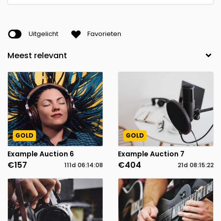
Uitgelicht
Favorieten
GOLD
GOLD
Example Auction 6
Example Auction 7
€157
€404
111d
06
:
14
:
08
21d
08
:
15
:
22