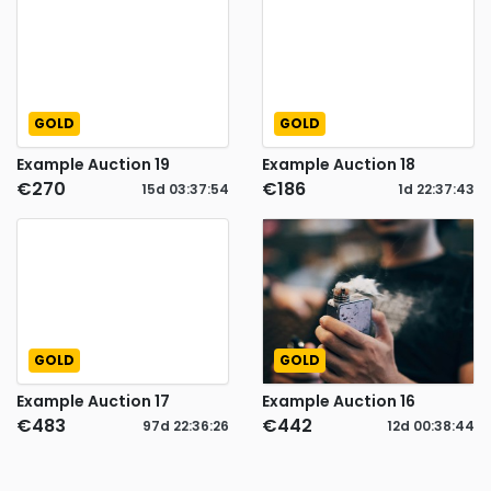
GOLD
GOLD
Example Auction 19
Example Auction 18
€270
€186
15d
03
:
37
:
54
1d
22
:
37
:
43
GOLD
GOLD
Example Auction 17
Example Auction 16
€483
€442
97d
22
:
36
:
26
12d
00
:
38
:
44