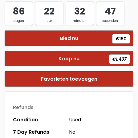
86
22
32
47
dagen
uur
minuten
seconden
Bied nu
€150
Koop nu
€1,407
Favorieten toevoegen
Refunds
Condition
Used
7 Day Refunds
No