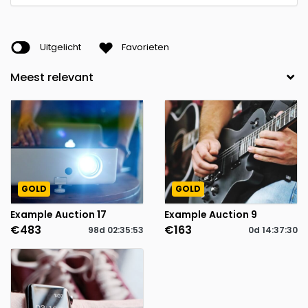
Uitgelicht
Favorieten
GOLD
GOLD
Example Auction 17
Example Auction 9
€483
€163
98d
02
:
35
:
53
0d
14
:
37
:
30