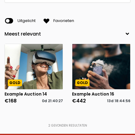
Uitgelicht
Favorieten
GOLD
GOLD
Example Auction 14
Example Auction 16
€168
€442
0d
21
:
40
:
27
13d
18
:
44
:
56
2
GEVONDEN RESULTATEN