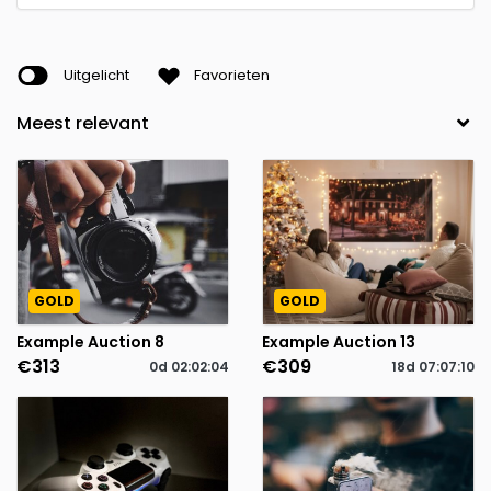
Uitgelicht
Favorieten
GOLD
GOLD
Example Auction 8
Example Auction 13
€313
€309
0d
02
:
02
:
04
18d
07
:
07
:
10