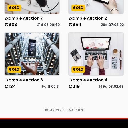
GOLD
GOLD
Example Auction 7
Example Auction 2
€404
€459
21d
06
:
00
:
40
26d
07
:
03
:
02
GOLD
GOLD
Example Auction 3
Example Auction 4
€134
€219
5d
11
:
02
:
21
149d
03
:
02
:
48
10
GEVONDEN RESULTATEN