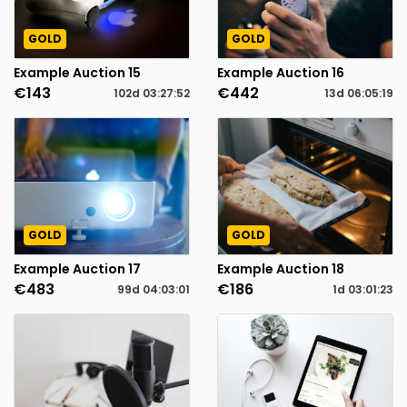
GOLD
GOLD
Example Auction 15
Example Auction 16
€143
€442
102d
03
:
27
:
52
13d
06
:
05
:
19
GOLD
GOLD
Example Auction 17
Example Auction 18
€483
€186
99d
04
:
03
:
01
1d
03
:
01
:
23