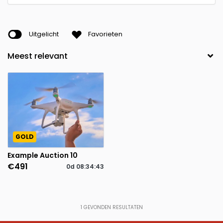
Uitgelicht
Favorieten
GOLD
Example Auction 10
€491
0d
08
:
34
:
43
1
GEVONDEN RESULTATEN