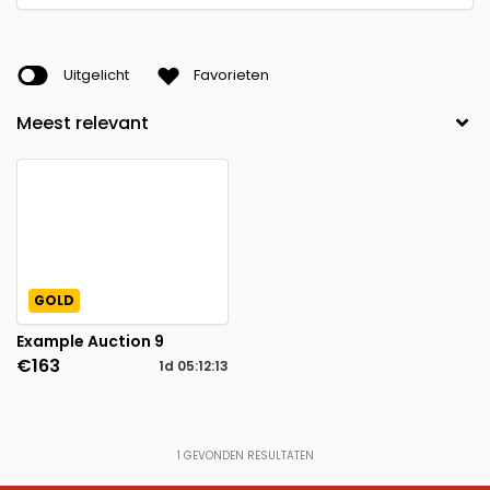
Uitgelicht
Favorieten
GOLD
Example Auction 9
€163
1d
05
:
12
:
12
1
GEVONDEN RESULTATEN