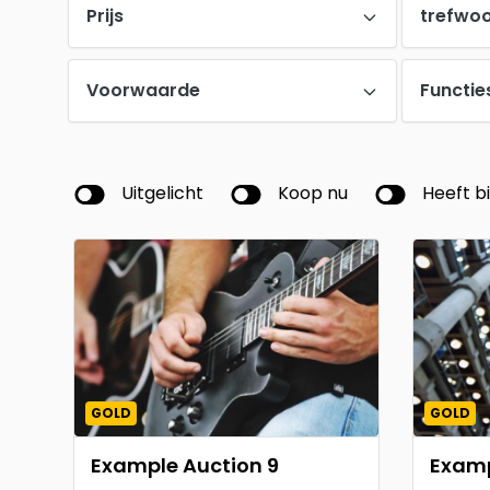
Prijs
trefwo
Voorwaarde
Functie
Uitgelicht
Koop nu
Heeft b
GOLD
GOLD
Example Auction 9
Examp