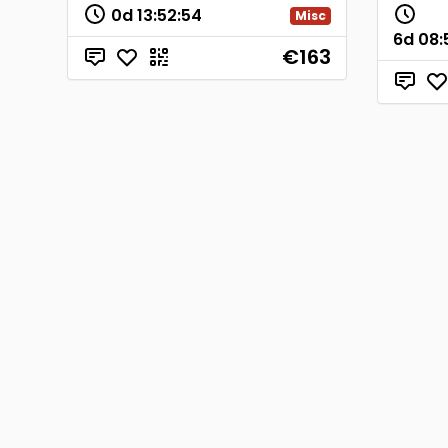
0d
13
:
52
:
54
Misc
6d
08
:
€163