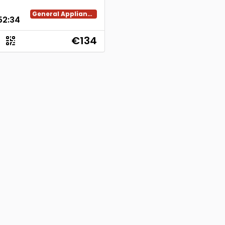
General Appliances
52
:
34
€134