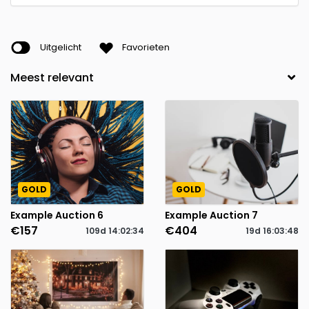
Uitgelicht
Favorieten
GOLD
GOLD
Example Auction 6
Example Auction 7
€157
€404
109d
14
:
02
:
34
19d
16
:
03
:
48