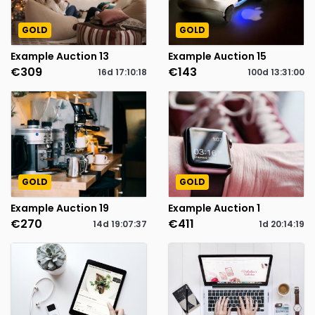
GOLD
GOLD
Example Auction 13
Example Auction 15
€309
€143
16d
17
:
10
:
18
100d
13
:
31
:
00
GOLD
GOLD
Example Auction 19
Example Auction 1
€270
€411
14d
19
:
07
:
37
1d
20
:
14
:
19