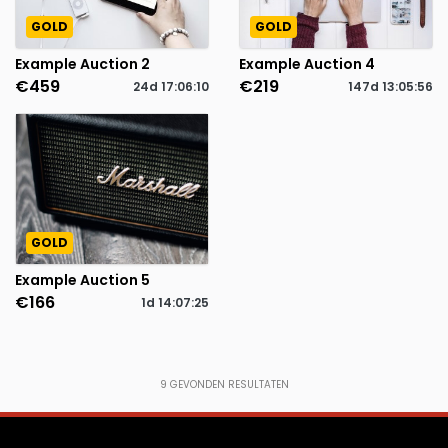
GOLD
GOLD
Example Auction 2
Example Auction 4
€459
€219
24d
17
:
06
:
10
147d
13
:
05
:
56
GOLD
Example Auction 5
€166
1d
14
:
07
:
25
9
GEVONDEN RESULTATEN