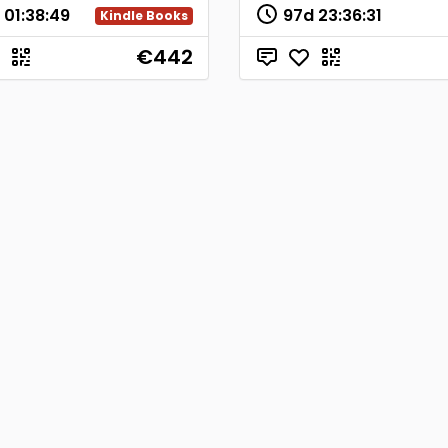
d
01
:
38
:
49
97d
23
:
36
:
31
Kindle Books
€442