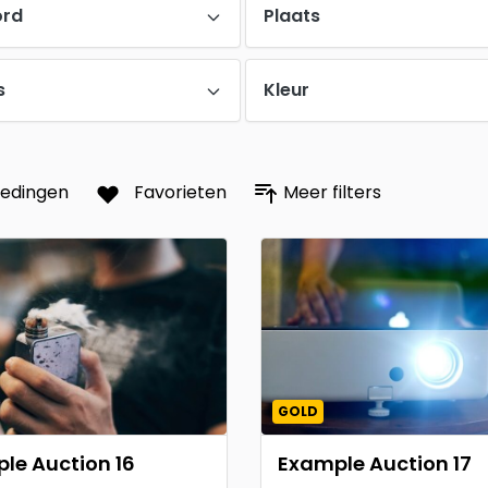
ord
Plaats
s
Kleur
iedingen
Favorieten
Meer filters
GOLD
le Auction 16
Example Auction 17