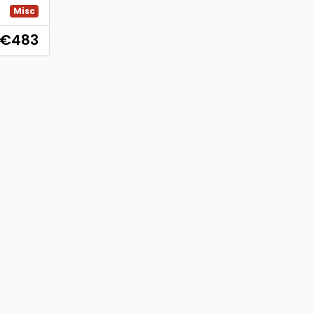
Misc
€483