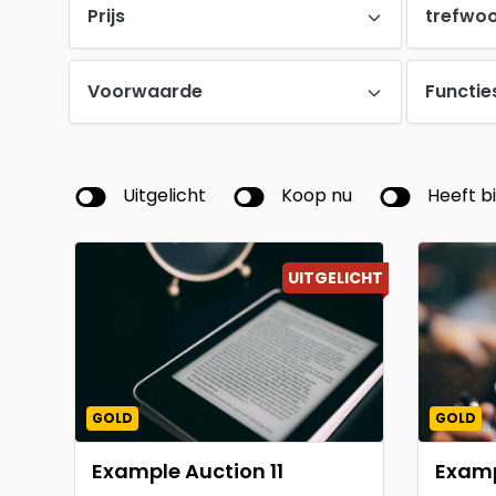
Prijs
trefwo
Voorwaarde
Functie
Uitgelicht
Koop nu
Heeft b
UITGELICHT
GOLD
GOLD
Example Auction 11
Examp