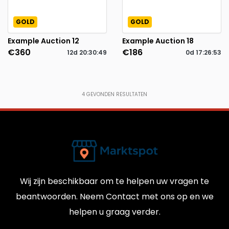
GOLD
GOLD
Example Auction 12
Example Auction 18
€360
€186
12d
20
:
30
:
48
0d
17
:
26
:
52
4
GEVONDEN RESULTATEN
Wij zijn beschikbaar om te helpen uw vragen te
beantwoorden. Neem Contact met ons op en we
helpen u graag verder.