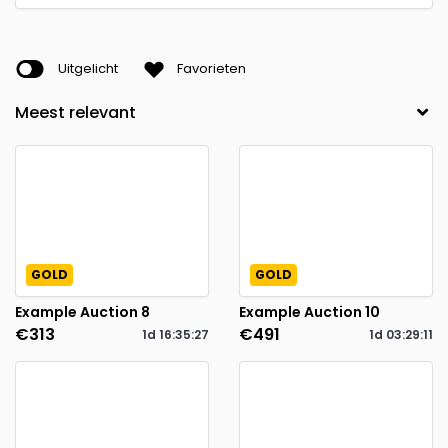
Uitgelicht
Favorieten
GOLD
GOLD
Example Auction 8
Example Auction 10
€313
€491
1d
16
:
35
:
26
1d
03
:
29
:
10